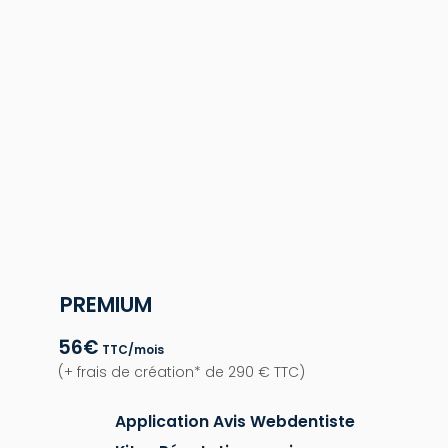
offre d’abonnement
ement de durée ⏳
PREMIUM
56€
TTC/mois
(+ frais de création* de 290 € TTC)
Application Avis Webdentiste