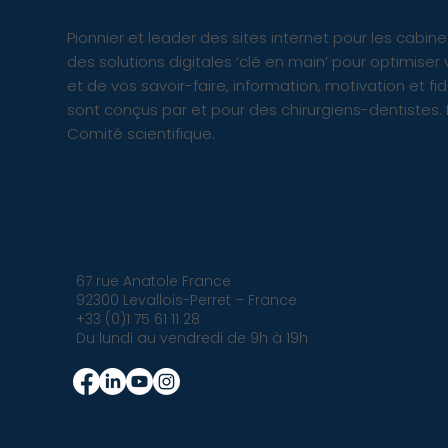
Pionnier et leader des sites internet pour les cab
des solutions digitales ‘clé en main’ pour optimiser 
et de vos savoir-faire, information, motivation et fi
sont conçus par et pour des chirurgiens-dentistes.
Comité scientifique.
67 rue Anatole France
92300 Levallois-Perret – France
+33 (0)1 75 61 11 28
Du lundi au vendredi de 9h à 19h