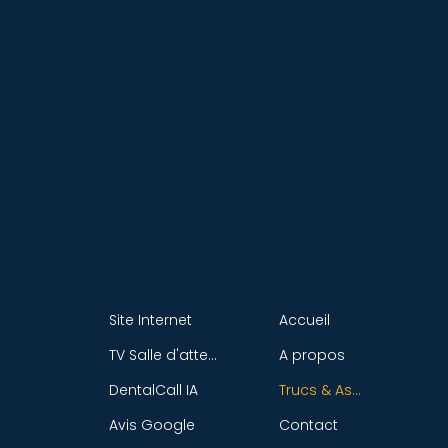
Webdent
Nos
iste
solutions
Accueil
Site Internet
A propos
TV Salle d'attente
Trucs & Astuces
DentalCall IA
Contact
Avis Google